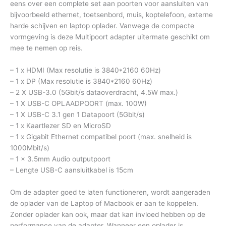
eens over een complete set aan poorten voor aansluiten van
bijvoorbeeld ethernet, toetsenbord, muis, koptelefoon, externe
harde schijven en laptop oplader. Vanwege de compacte
vormgeving is deze Multipoort adapter uitermate geschikt om
mee te nemen op reis.
– 1 x HDMI (Max resolutie is 3840*2160 60Hz)
– 1 x DP (Max resolutie is 3840*2160 60Hz)
– 2 X USB-3.0 (5Gbit/s dataoverdracht, 4.5W max.)
– 1 X USB-C OPLAADPOORT (max. 100W)
– 1 X USB-C 3.1 gen 1 Datapoort (5Gbit/s)
– 1 x Kaartlezer SD en MicroSD
– 1 x Gigabit Ethernet compatibel poort (max. snelheid is
1000Mbit/s)
– 1 x 3.5mm Audio outputpoort
– Lengte USB-C aansluitkabel is 15cm
Om de adapter goed te laten functioneren, wordt aangeraden
de oplader van de Laptop of Macbook er aan te koppelen.
Zonder oplader kan ook, maar dat kan invloed hebben op de
performance van de adapter. Wanneer een oplader is