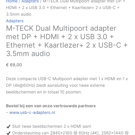
Home
/
Adapters
/ M-TECK Dual Multipoort adapter met DP +
HDMI + 2 x USB 3.0 + Ethernet + Kaartlezer+ 2 x USB-C +
3.5mm audio
Adapters
M-TECK Dual Multipoort adapter
met DP + HDMI + 2 x USB 3.0 +
Ethernet + Kaartlezer+ 2 x USB-C +
3.5mm audio
€
69,00
Deze compacte USB-C Multipoort adapter met 1 x HDMI en 1 x
DP (4k@60Hz) biedt aansluiting voor twee externe
beeldschermen en in totaal 10 poorten.
Bestel bij een van onze vertrouwde partners
–
www.usb-c-adapters.nl
Sluit twee beeldschermen 2 x HDMI aan!
Ondersteuning van 3840*2160 @ 60Hz (4K), 2560*1440 @