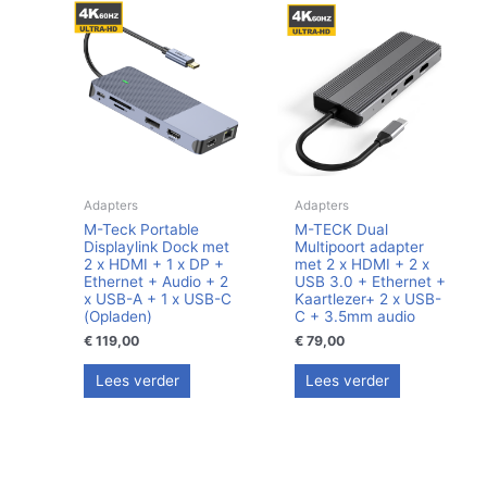
Adapters
Adapters
M-Teck Portable
M-TECK Dual
Displaylink Dock met
Multipoort adapter
2 x HDMI + 1 x DP +
met 2 x HDMI + 2 x
Ethernet + Audio + 2
USB 3.0 + Ethernet +
x USB-A + 1 x USB-C
Kaartlezer+ 2 x USB-
(Opladen)
C + 3.5mm audio
€
119,00
€
79,00
Lees verder
Lees verder