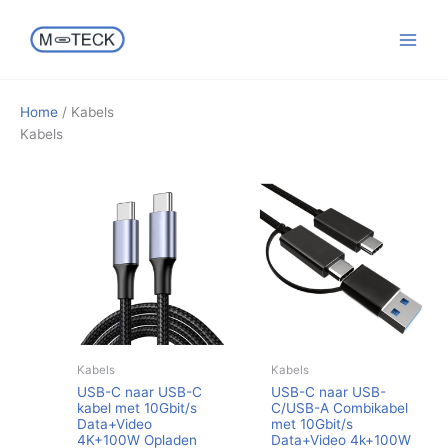
Ga
naar
de
inhoud
Home
/ Kabels
Kabels
Kabels
Kabels
USB-C naar USB-C
USB-C naar USB-
kabel met 10Gbit/s
C/USB-A Combikabel
Data+Video
met 10Gbit/s
4K+100W Opladen
Data+Video 4k+100W