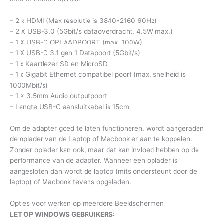
– 2 x HDMI (Max resolutie is 3840*2160 60Hz)
– 2 X USB-3.0 (5Gbit/s dataoverdracht, 4.5W max.)
– 1 X USB-C OPLAADPOORT (max. 100W)
– 1 X USB-C 3.1 gen 1 Datapoort (5Gbit/s)
– 1 x Kaartlezer SD en MicroSD
– 1 x Gigabit Ethernet compatibel poort (max. snelheid is
1000Mbit/s)
– 1 x 3.5mm Audio outputpoort
– Lengte USB-C aansluitkabel is 15cm
Om de adapter goed te laten functioneren, wordt aangeraden
de oplader van de Laptop of Macbook er aan te koppelen.
Zonder oplader kan ook, maar dat kan invloed hebben op de
performance van de adapter. Wanneer een oplader is
aangesloten dan wordt de laptop (mits ondersteunt door de
laptop) of Macbook tevens opgeladen.
Opties voor werken op meerdere Beeldschermen
LET OP WINDOWS GEBRUIKERS: