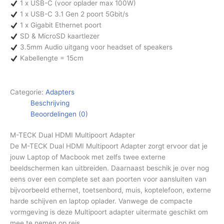
1 x USB-C (voor oplader max 100W)
1 x USB-C 3.1 Gen 2 poort 5Gbit/s
1 x Gigabit Ethernet poort
SD & MicroSD kaartlezer
3.5mm Audio uitgang voor headset of speakers
Kabellengte = 15cm
Categorie:
Adapters
Beschrijving
Beoordelingen (0)
M-TECK Dual HDMI Multipoort Adapter
De M-TECK Dual HDMI Multipoort Adapter zorgt ervoor dat je
jouw Laptop of Macbook met zelfs twee externe
beeldschermen kan uitbreiden. Daarnaast beschik je over nog
eens over een complete set aan poorten voor aansluiten van
bijvoorbeeld ethernet, toetsenbord, muis, koptelefoon, externe
harde schijven en laptop oplader. Vanwege de compacte
vormgeving is deze Multipoort adapter uitermate geschikt om
mee te nemen op reis.