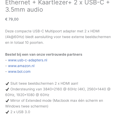
Ethernet + Kaartlezer+ 2 x USB-C +
3.5mm audio
€
79,00
Deze compacte USB-C Multipoort adapter met 2 x HDMI
(4k@60Hz) biedt aansluiting voor twee externe beeldschermen
en in totaal 10 poorten.
Bestel bij een van onze vertrouwde partners
–
www.usb-c-adapters.nl
–
www.amazon.nl
–
www.bol.com
Sluit twee beeldschermen 2 x HDMI aan!
Ondersteuning van 3840*2160 @ 60Hz (4K), 2560*1440 @
60Hz, 1920*1080 @ 60Hz
Mirror of Extended mode (Macbook max één scherm en
Windows twee schermen)
2 x USB 3.0