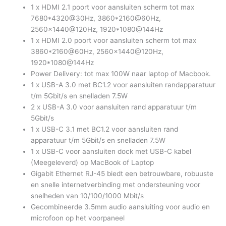
1 x HDMI 2.1 poort voor aansluiten scherm tot max
7680*4320@30Hz, 3860*2160@60Hz,
2560×1440@120Hz, 1920*1080@144Hz
1 x HDMI 2.0 poort voor aansluiten scherm tot max
3860*2160@60Hz, 2560×1440@120Hz,
1920*1080@144Hz
Power Delivery: tot max 100W naar laptop of Macbook.
1 x USB-A 3.0 met BC1.2 voor aansluiten randapparatuur
t/m 5Gbit/s en snelladen 7.5W
2 x USB-A 3.0 voor aansluiten rand apparatuur t/m
5Gbit/s
1 x USB-C 3.1 met BC1.2 voor aansluiten rand
apparatuur t/m 5Gbit/s en snelladen 7.5W
1 x USB-C voor aansluiten dock met USB-C kabel
(Meegeleverd) op MacBook of Laptop
Gigabit Ethernet RJ-45 biedt een betrouwbare, robuuste
en snelle internetverbinding met ondersteuning voor
snelheden van 10/100/1000 Mbit/s
Gecombineerde 3.5mm audio aansluiting voor audio en
microfoon op het voorpaneel