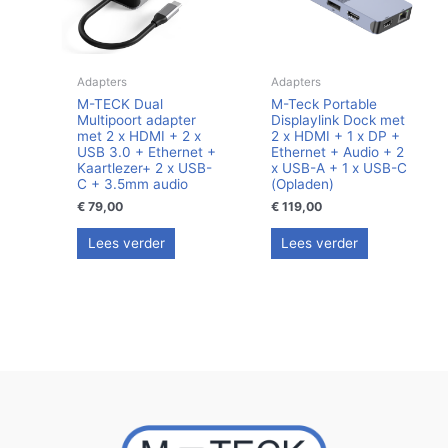
Adapters
Adapters
M-TECK Dual
M-Teck Portable
Multipoort adapter
Displaylink Dock met
met 2 x HDMI + 2 x
2 x HDMI + 1 x DP +
USB 3.0 + Ethernet +
Ethernet + Audio + 2
Kaartlezer+ 2 x USB-
x USB-A + 1 x USB-C
C + 3.5mm audio
(Opladen)
€
79,00
€
119,00
Lees verder
Lees verder