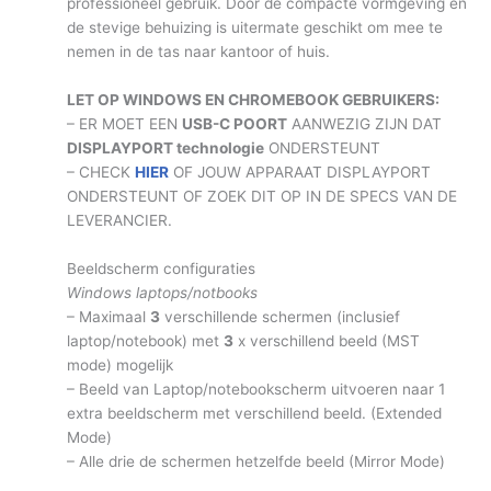
professioneel gebruik. Door de compacte vormgeving en
de stevige behuizing is uitermate geschikt om mee te
nemen in de tas naar kantoor of huis.
LET OP WINDOWS EN CHROMEBOOK GEBRUIKERS:
– ER MOET EEN
USB-C POORT
AANWEZIG ZIJN DAT
DISPLAYPORT technologie
ONDERSTEUNT
– CHECK
HIER
OF JOUW APPARAAT DISPLAYPORT
ONDERSTEUNT OF ZOEK DIT OP IN DE SPECS VAN DE
LEVERANCIER.
Beeldscherm configuraties
Windows laptops/notbooks
– Maximaal
3
verschillende schermen (inclusief
laptop/notebook) met
3
x verschillend beeld (MST
mode) mogelijk
– Beeld van Laptop/notebookscherm uitvoeren naar 1
extra beeldscherm met verschillend beeld. (Extended
Mode)
– Alle drie de schermen hetzelfde beeld (Mirror Mode)