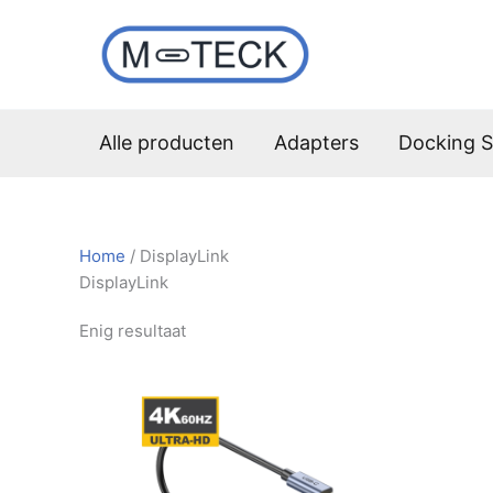
Ga
naar
de
inhoud
Alle producten
Adapters
Docking S
Home
/ DisplayLink
DisplayLink
Enig resultaat