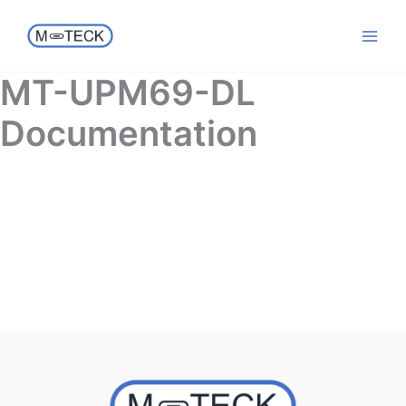
Ga
naar
de
inhoud
MT-UPM69-DL
Documentation